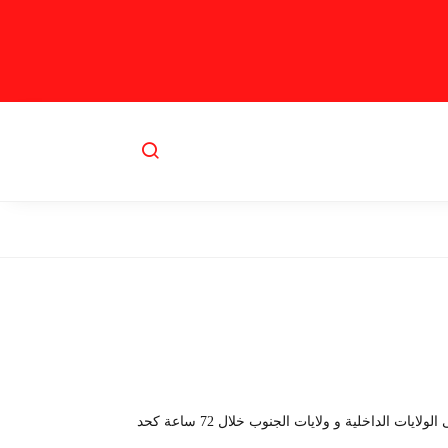
مايسترو ديليفري : خدمة تضمن لكم توصيل المنتجات إلى العنوان المطلوب في مدة تتراوح بين 24 ساعة ال 48 ساعة لولايات الشمال , امى الولايات الداخلية و ولايات الجنوب خلال 72 ساعة كحد